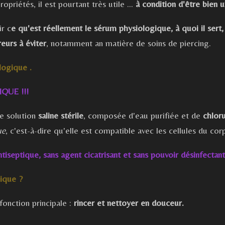
ropriétés, il est pourtant très utile …
à condition d'être bien ut
ir c
e qu'est réellement le sérum physiologique, à quoi il sert, 
reurs à éviter
, notamment an matière de soins de piercing.
logique .
IQ
UE
!!!
e solution
saline stérile
, composée d'eau purifiée et de
chlor
ue
, c'est-à-dire qu'elle est compatible avec les cellules du co
ntiseptique, sans agent cicatrisant et sans pouvoir désinfectant
ique ?
onction principale :
rincer et nettoyer en douceur.