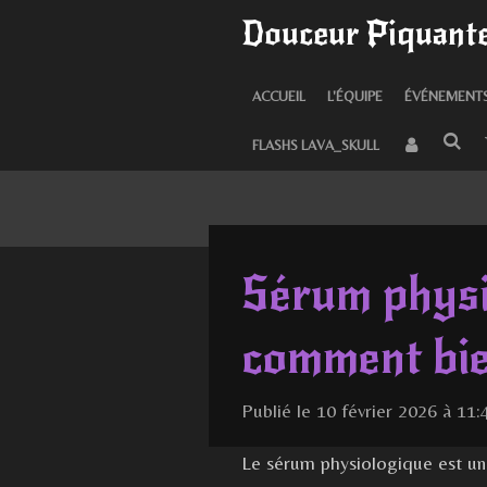
Douceur Piquante
Passer
au
contenu
ACCUEIL
L'ÉQUIPE
ÉVÉNEMENT
principal
FLASHS LAVA_SKULL
Sérum physio
comment bien
Publié le 10 février 2026 à 11:
Le sérum physiologique est un 