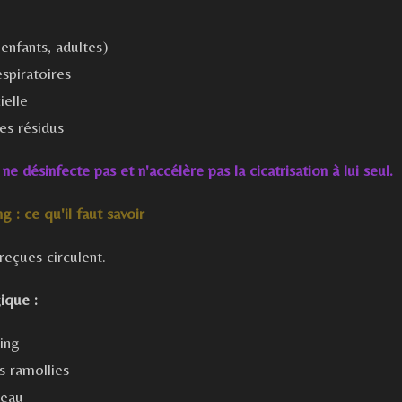
enfants, adultes)
espiratoires
ielle
es résidus
e désinfecte pas et n'accélère pas la cicatrisation à lui seul.
 : ce qu'il faut savoir
reçues circulent.
ique :
cing
es ramollies
peau