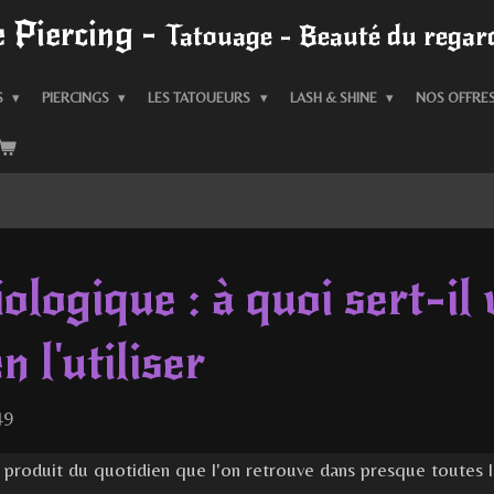
 Piercing -
Tatouage - Beauté du regard
S
PIERCINGS
LES TATOUEURS
LASH & SHINE
NOS OFFRE
logique : à quoi sert-il 
 l'utiliser
49
produit du quotidien que l'on retrouve dans presque toutes l