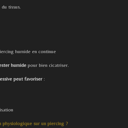
l du tissus.
 piercing humide en continue
rester humide
pour bien cicatriser.
ssive peut favoriser
:
isation
 physiologique sur un piercing ?