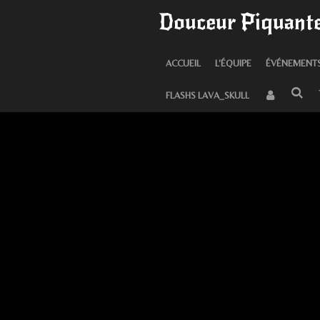
Douceur Piquante
Passer
au
contenu
ACCUEIL
L'ÉQUIPE
ÉVÉNEMENT
principal
FLASHS LAVA_SKULL