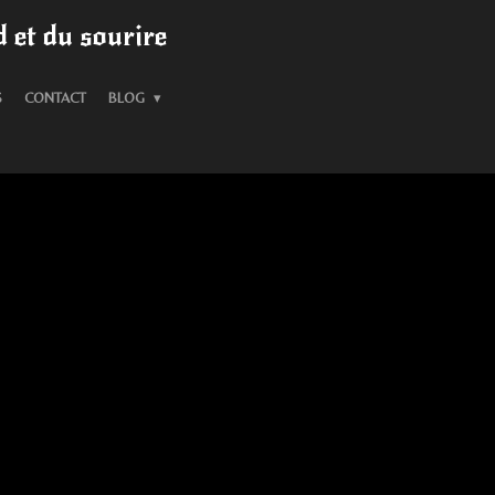
 et du sourire
S
CONTACT
BLOG