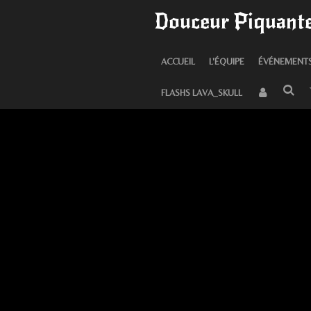
Douceur Piquante
Passer
au
contenu
ACCUEIL
L'ÉQUIPE
ÉVÉNEMENT
principal
FLASHS LAVA_SKULL