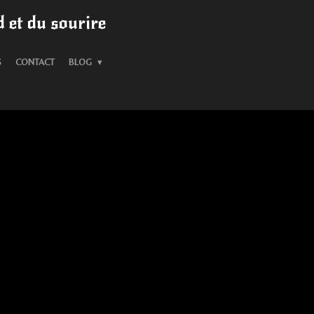
 et du sourire
S
CONTACT
BLOG