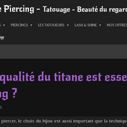
 Piercing -
Tatouage - Beauté du regard
S
PIERCINGS
LES TATOUEURS
LASH & SHINE
NOS OFFRE
qualité du titane est esse
ng ?
0
 piercer, le choix du bijou est aussi important que la techniq