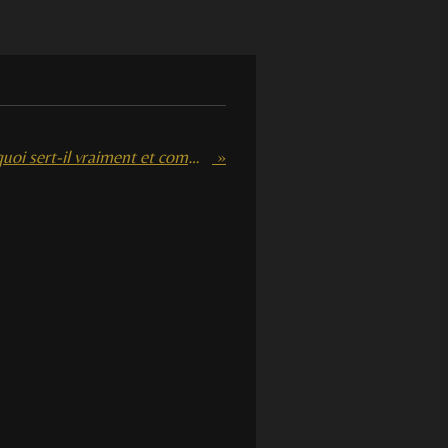
Sérum physiologique : à quoi sert-il vraiment et comment bien l'utiliser
»