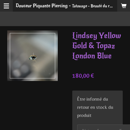
Douceur Piquante Piercing -
Tatouage - Beauté du regard et du sourire
Passer
au
contenu
principal
Lindsey Yellow
Gold & Topaz
London Blue
180,00 €
Être informé du
retour en stock du
produit