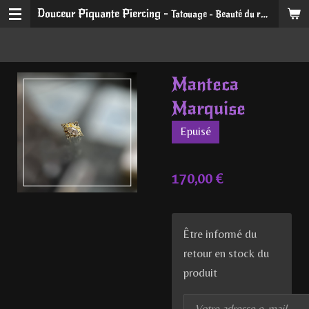
Douceur Piquante Piercing -
Tatouage - Beauté du regard et du sourire
Passer
au
contenu
principal
Manteca
Marquise
Epuisé
170,00 €
Être informé du
retour en stock du
produit