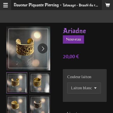
Douceur Piquante Piercing -
Tatouage - Beauté du regard et du sourire
Passer
au
contenu
principal
Ariadne
Nouveau
20,00 €
Couleur laiton