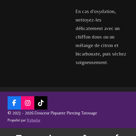
En cas d'oxydation,
nettoyez-les
délicatement avec un
chiffon doux ou un
mélange de citron et
bicarbonate, puis séchez
soigneusement.
F
I
T
a
n
i
© 2023 - 2026 Douceur Piquante Piercing Tatouage
c
s
k
Propulsé par
Webador
e
t
T
b
a
o
o
g
k