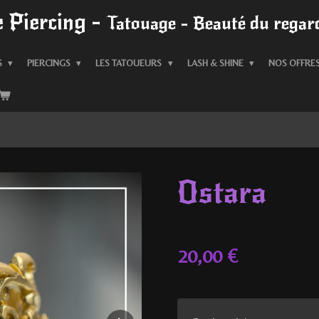
 Piercing -
Tatouage - Beauté du regard
S
PIERCINGS
LES TATOUEURS
LASH & SHINE
NOS OFFRE
Ostara
20,00 €