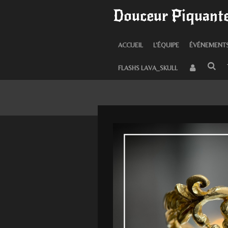
Douceur Piquante
Passer
au
contenu
ACCUEIL
L'ÉQUIPE
ÉVÉNEMENT
principal
FLASHS LAVA_SKULL