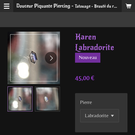
Douceur Piquante Piercing -
Tatouage - Beauté du regard et du sourire
Passer
au
contenu
principal
Karen
Labradorite
Nouveau
45,00 €
Pierre