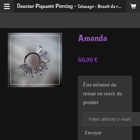
Douceur Piquante Piercing -
Tatouage - Beauté du regard et du sourire
Passer
au
contenu
principal
Amanda
60,00 €
Être informé du
retour en stock du
produit
Envoyer