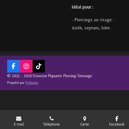
Idéal pour :
- Piercings au visage :
daith, septum, lobe.
F
I
T
a
n
i
© 2023 - 2026 Douceur Piquante Piercing Tatouage
c
s
k
Propulsé par
Webador
e
t
T
b
a
o
o
g
k
o
r
k
a
m
E-mail
Téléphone
Carte
Facebook