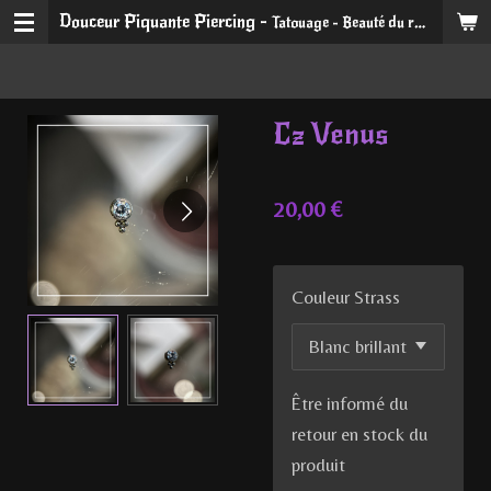
Douceur Piquante Piercing -
Tatouage - Beauté du regard et du sourire
Passer
au
contenu
principal
Cz Venus
20,00 €
Couleur Strass
Être informé du
retour en stock du
produit