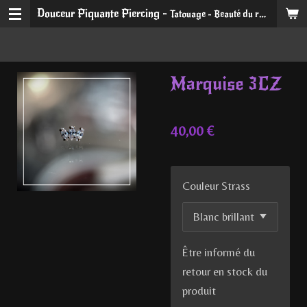
Douceur Piquante Piercing -
Tatouage - Beauté du regard et du sourire
Passer
au
contenu
principal
Marquise 3CZ
40,00 €
Couleur Strass
Être informé du
retour en stock du
produit