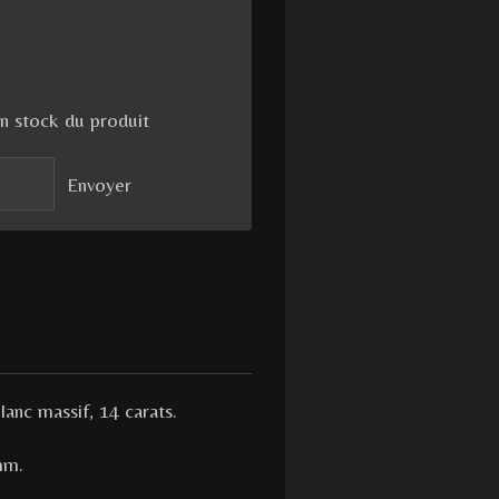
n stock du produit
Envoyer
lanc massif, 14 carats.
mm.