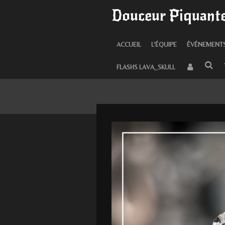
Douceur Piquante
Passer
au
contenu
ACCUEIL
L'ÉQUIPE
ÉVÉNEMENT
principal
FLASHS LAVA_SKULL