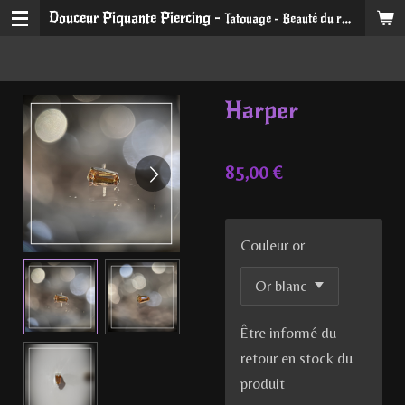
Douceur Piquante Piercing -
Tatouage - Beauté du regard et du sourire
Passer
au
contenu
principal
Harper
85,00 €
Couleur or
Être informé du
retour en stock du
produit