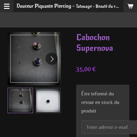
Douceur Piquante Piercing -
Tatouage - Beauté du regard et du sourire
Passer
au
contenu
principal
Cabochon
Supernova
35,00 €
Être informé du
retour en stock du
produit