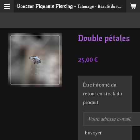
Douceur Piquante Piercing -
Tatouage - Beauté du regard et du sourire
Passer
au
contenu
principal
Double pétales
25,00 €
Être informé du
retour en stock du
produit
Envoyer