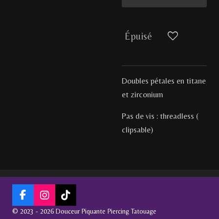
Épuisé
Doubles pétales en titane
et zirconium
Pas de vis : threadless (
clipsable)
F
I
T
a
n
i
© 2023 - 2026 Douceur Piquante Piercing Tatouage
c
s
k