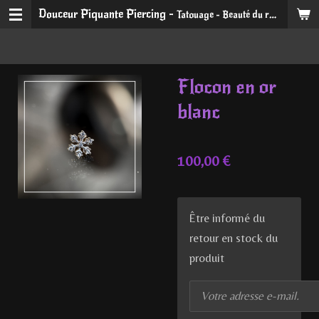
Douceur Piquante Piercing -
Tatouage - Beauté du regard et du sourire
Passer
au
contenu
principal
Flocon en or
blanc
100,00 €
Être informé du
retour en stock du
produit