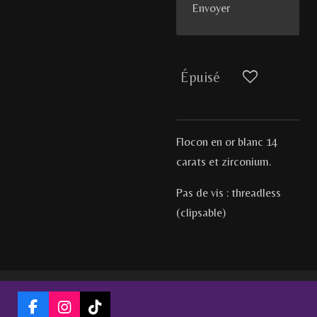
Envoyer
Épuisé
Flocon en or blanc 14
carats et zirconium.
Pas de vis : threadless
(clipsable)
F
I
T