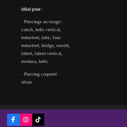
Idéal pour :
- Piercings au visage :
conch, helix vertical,
industriel, lobe, faux
industriel, bridge, nostril,
labret, labret vertical,
medusa, helix.
- Piercing corporel :
téton.
F
I
T