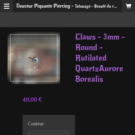
Douceur Piquante Piercing -
Tatouage - Beauté du regard et du sourire
Passer
au
contenu
principal
Claws - 3mm -
Round -
Rutilated
QuartzAurore
Borealis
40,00 €
Couleur