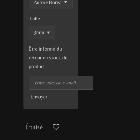
Taille
Être informé du
retour en stock du
produit
Envoyer
Épuisé